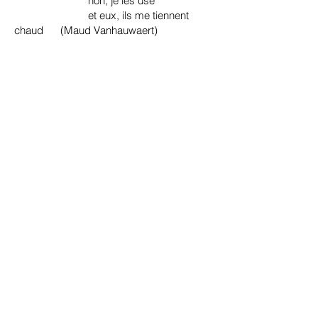
non, je les use
et eux, ils me tiennent
chaud (Maud Vanhauwaert)
Salutations reconnaissantes,
Roland et Gerda
en savoir plus sur le projet mai 2017