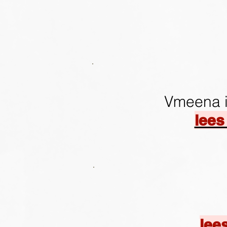
Vmeena is
lees
lee